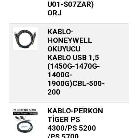
U01-S07ZAR)
ORJ
KABLO-
HONEYWELL
OKUYUCU
KABLO USB 1,5
(1450G-1470G-
1400G-
1900G)CBL-500-
200
KABLO-PERKON
TİGER PS
4300/PS 5200
/PS 5700