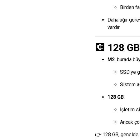
Birden fa
Daha ağır görev
vardır.
💽
128 G
M2
, burada bü
SSD’ye g
Sistem açı
128 GB
:
İşletim s
Ancak çok
👉 128 GB, genelde i