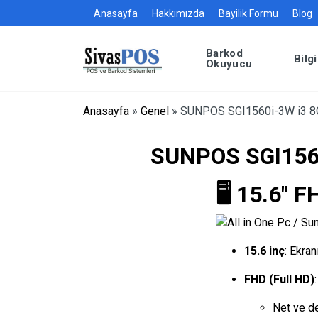
Anasayfa
Hakkımızda
Bayilik Formu
Blog
Barkod
Bilg
Okuyucu
Anasayfa
»
Genel
»
SUNPOS SGI1560i-3W i3 
SUNPOS SGI156
🖥️
15.6″ F
15.6 inç
: Ekran
FHD (Full HD)
Net ve de