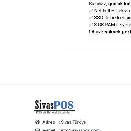
Bu cihaz,
günlük kul
✅ Net Full HD ekran
✅ SSD ile hızlı erişi
✅ 8 GB RAM ile yeter
❗ Ancak
yüksek perf
Adres
: Sivas Türkiye
e-mail
: info@sivaspos.com