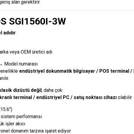
geniş alan gerektirir.
S SGI1560I-3W
 adıdır
.
ka veya OEM üretici adı
 Model numarası
genellikle
endüstriyel dokunmatik bilgisayar / POS terminal /
ılır.
klasik dizüstü değil
, daha çok:
anlı terminal / endüstriyel PC / satış noktası cihazı
olabilir
15.6″)
ı sistem performansı
k işler akıcı
nel donanım tarzına işaret ediyor