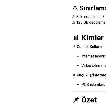
⚠ Sınırlam
⚠ Eski nesil Intel i3
⚠ 128 GB depolama → 
📊 Kimler
📌
Günlük Kullanım
İnternet tarayı
Video izleme v
📌
Küçük İş/İşletme
POS işlemleri, 
📌 Özet