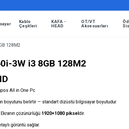
Kablo
KAFA -
OT/VT
Öd
isayar
Çeşitleri
HEAD
Aksesuarları
Si
8GB 128M2
0i-3W i3 8GB 128M2
HD
ın boyutunu belirtir — standart dizüstü bilgisayar boyutudur.
: Ekranın çözünürlüğü
1920×1080 piksel
dir.
taylı görüntü sağlar.