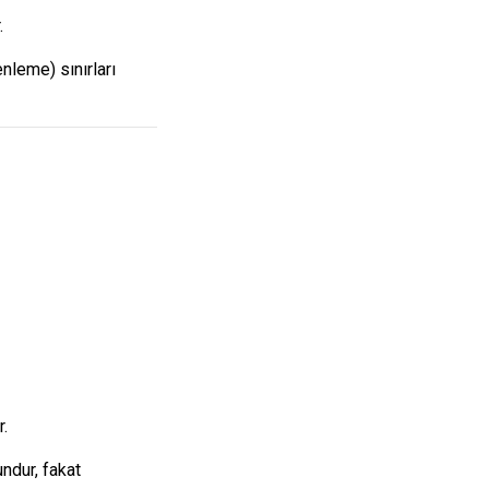
.
nleme) sınırları
.
ndur, fakat