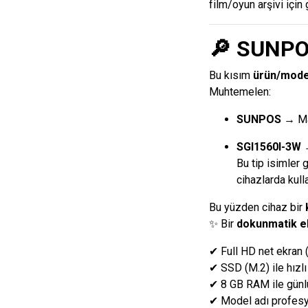
film/oyun arşivi için 
🔎
SUNPO
Bu kısım
ürün/model
Muhtemelen:
SUNPOS
→ Mar
SGI1560I-3W
→
Bu tip isimler 
cihazlarda kullan
Bu yüzden cihaz bir
✨ Bir
dokunmatik ekr
✔ Full HD net ekran (
✔ SSD (M.2) ile hızl
✔ 8 GB RAM ile günlü
✔ Model adı profesyo