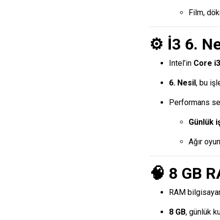
Film, dökü
⚙️
İ3 6. Ne
Intel’in
Core i
6. Nesil
, bu iş
Performans se
Günlük iş
Ağır oyun
🧠
8 GB 
RAM bilgisayarı
8 GB
, günlük ku