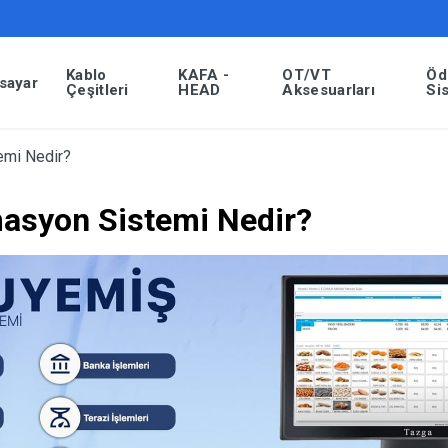
Kablo
KAFA -
OT/VT
Öd
isayar
Çeşitleri
HEAD
Aksesuarları
Si
mi Nedir?
asyon Sistemi Nedir?