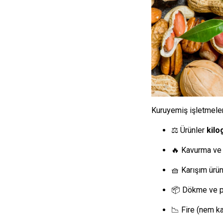
Kuruyemiş işletmeler
⚖ Ürünler
kil
🔥 Kavurma ve
🧺 Karışım ürünl
📦 Dökme ve pak
📉 Fire (nem ka