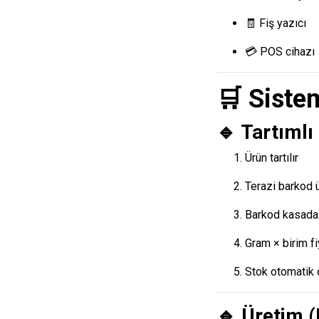
🧾 Fiş yazıcı
💳 POS cihazı
🛒 Sistem
🔹 Tartımlı
Ürün tartılır
Terazi barkod ü
Barkod kasada 
Gram × birim fi
Stok otomatik 
🔹 Üretim 