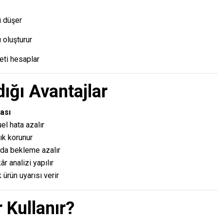
ı düşer
 oluşturur
eti hesaplar
ığı Avantajlar
ası
l hata azalır
lık korunur
da bekleme azalır
âr analizi yapılır
 ürün uyarısı verir
 Kullanır?