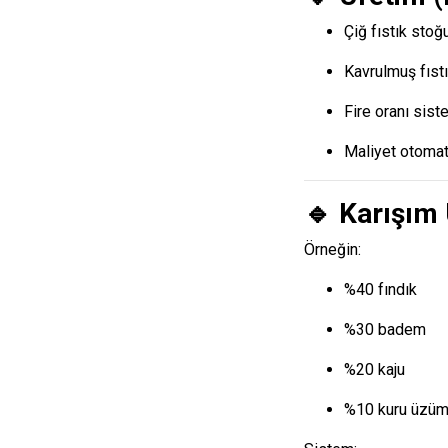
Çiğ fıstık stoğ
Kavrulmuş fıstı
Fire oranı sist
Maliyet otomat
🔹 Karışım 
Örneğin:
%40 fındık
%30 badem
%20 kaju
%10 kuru üzü