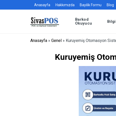
Anasayfa
Hakkımızda
Bayilik Formu
Blog
Barkod
Bilg
Okuyucu
Anasayfa
»
Genel
»
Kuruyemiş Otomasyon Siste
Kuruyemiş Otom