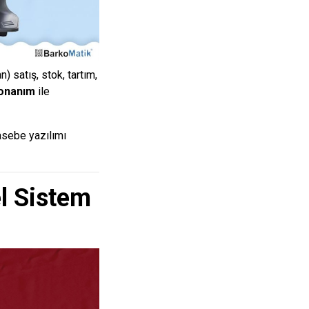
 satış, stok, tartım,
donanım
ile
asebe yazılımı
l Sistem