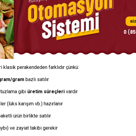
i klasik perakendeden farklıdır çünkü:
ogram/gram
bazlı satılır
 tuzlama gibi
üretim süreçleri
vardır
er (lüks karışım vb.) hazırlanır
etli ürün birlikte satılır
ybı) ve zayiat takibi gerekir