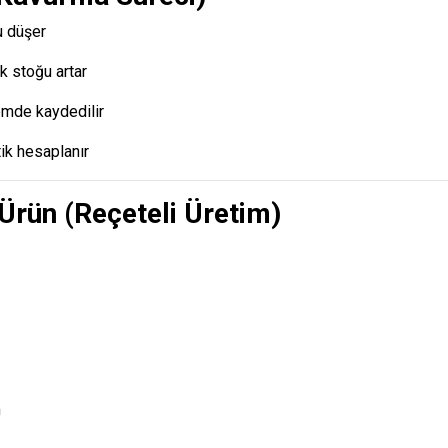
u düşer
k stoğu artar
emde kaydedilir
ik hesaplanır
Ürün (Reçeteli Üretim)
m