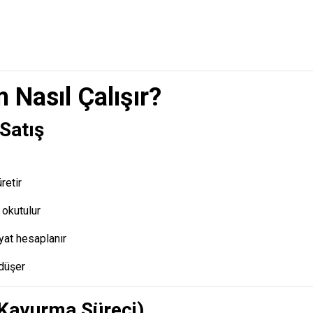
 Nasıl Çalışır?
 Satış
retir
okutulur
yat hesaplanır
düşer
(Kavurma Süreci)