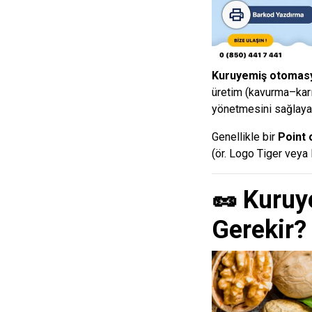
Kuruyemiş otomasy
üretim (kavurma–kar
yönetmesini sağlaya
Genellikle bir
Point 
(ör.
Logo Tiger
veya
🥜 Kuruy
Gerekir?