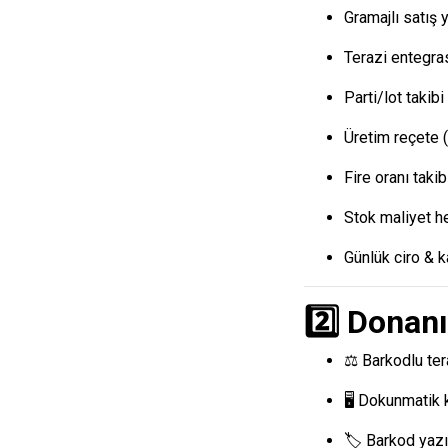
Gramajlı satış 
Terazi entegr
Parti/lot takibi
Üretim reçete 
Fire oranı takib
Stok maliyet 
Günlük ciro & kâ
2️⃣ Donan
⚖ Barkodlu ter
🖥 Dokunmatik 
🏷 Barkod yazı