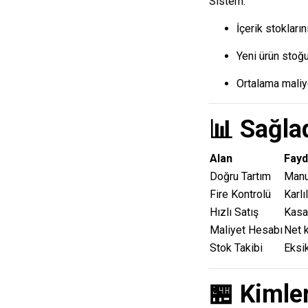
Sistem:
İçerik stokların
Yeni ürün stoğu
Ortalama maliy
📊 Sağlad
Alan
Fayd
Doğru Tartım
Manue
Fire Kontrolü
Karlı
Hızlı Satış
Kasa
Maliyet Hesabı
Net k
Stok Takibi
Eksik
🏪 Kimler