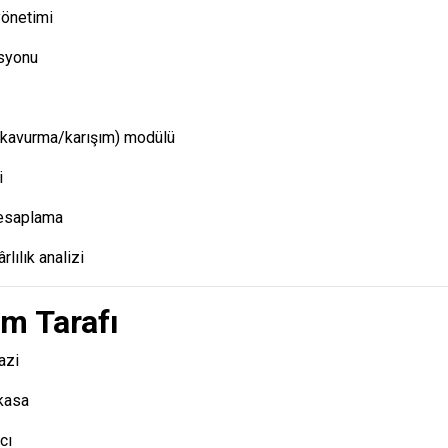
yönetimi
asyonu
(kavurma/karışım) modülü
i
hesaplama
rlılık analizi
ım Tarafı
azi
kasa
cı