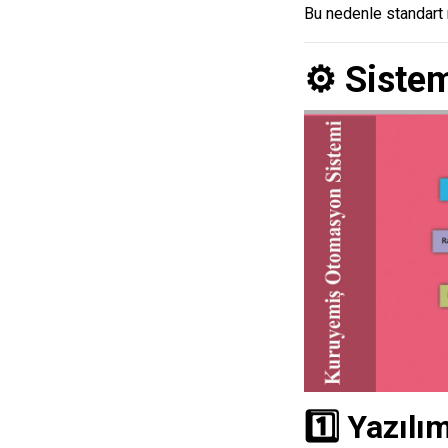
Bu nedenle standart
⚙️ Sistem
1️⃣ Yazılı