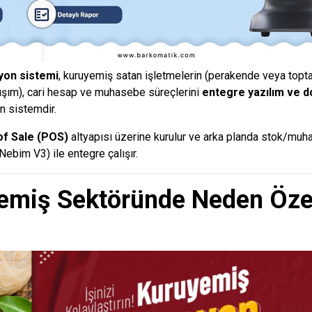
on sistemi
, kuruyemiş satan işletmelerin (perakende veya toptan)
ışım), cari hesap ve muhasebe süreçlerini
entegre yazılım ve 
n sistemdir.
of Sale
(POS)
altyapısı üzerine kurulur ve arka planda stok/muh
Nebim V3
) ile entegre çalışır.
emiş Sektöründe Neden Öze