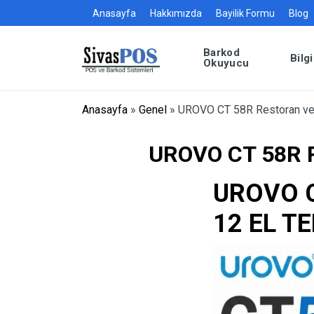
Anasayfa
Hakkımızda
Bayilik Formu
Blog
Barkod
Bilg
Okuyucu
Anasayfa
»
Genel
»
UROVO CT 58R Restoran ve Ca
UROVO CT 58R Re
UROVO C
12 EL T