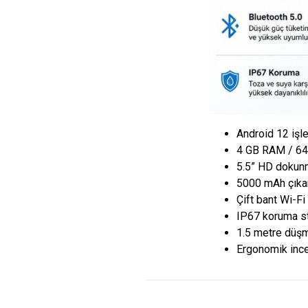
Android 12 işl
4 GB RAM / 6
5.5” HD dokun
5000 mAh çıkarı
Çift bant Wi-Fi
IP67 koruma s
1.5 metre düş
Ergonomik ince