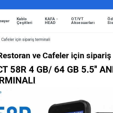
Kablo
KAFA -
OT/VT
Öd
isayar
Çeşitleri
HEAD
Aksesuarları
Si
feler için sipariş terminali
storan ve Cafeler için sipariş 
T 58R 4 GB/ 64 GB 5.5″ A
ERMINALI