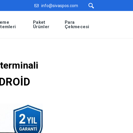
info@sivaspos.com
eme
Paket
Para
stemleri
Ürünler
Çekmecesi
terminali
NDROİD