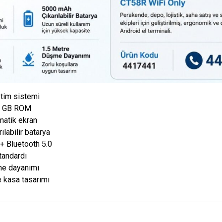
etim sistemi
4 GB ROM
matik ekran
labilir batarya
 + Bluetooth 5.0
tandardı
me dayanımı
 kasa tasarımı