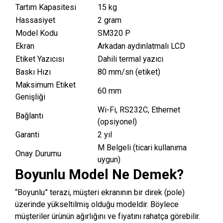
Tartım Kapasitesi
15 kg
Hassasiyet
2 gram
Model Kodu
SM320 P
Ekran
Arkadan aydınlatmalı LCD
Etiket Yazıcısı
Dahili termal yazıcı
Baskı Hızı
80 mm/sn (etiket)
Maksimum Etiket
60 mm
Genişliği
Wi-Fi, RS232C, Ethernet
Bağlantı
(opsiyonel)
Garanti
2 yıl
M Belgeli (ticari kullanıma
Onay Durumu
uygun)
Boyunlu Model Ne Demek?
“Boyunlu” terazi, müşteri ekranının bir direk (pole)
üzerinde yükseltilmiş olduğu modeldir. Böylece
müşteriler ürünün ağırlığını ve fiyatını rahatça görebilir.