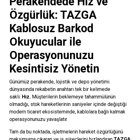
Perakendede Hız ve
Özgürlük: TAZGA
Kablosuz Barkod
Okuyucular ile
Operasyonunuzu
Kesintisiz Yönetin
Günümüz perakende,
lojistik ve depo yönetimi
dünyasında rekabetin anahtarı tek bir kelimede
saklı:
Hız.
Müşterilerin beklemeye tahammülünün
olmadığı,
stok hareketlerinin saniyeler içinde değiştiği
modern ticaret ekosisteminde,
kablolara bağlı kalmak
operasyonunuzu yavaşlatır.
Tam da bu noktada,
işletmelerin hareket özgürlüğünü
maksimuma çıkaran ve iş süreçlerini hızlandıran
TAZGA