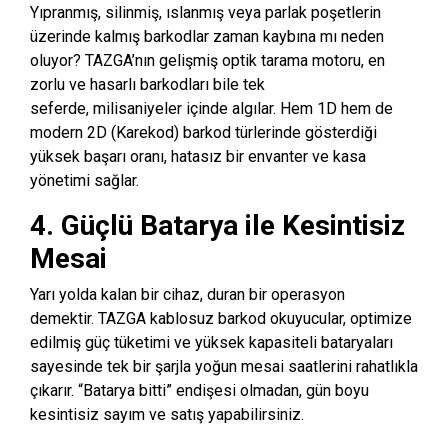
Yıpranmış,
silinmiş,
ıslanmış veya parlak poşetlerin
üzerinde kalmış barkodlar zaman kaybına mı neden
oluyor?
TAZGA’nın gelişmiş optik tarama motoru,
en
zorlu ve hasarlı barkodları bile tek
seferde,
milisaniyeler içinde algılar.
Hem 1D hem de
modern 2D (Karekod) barkod türlerinde gösterdiği
yüksek başarı oranı,
hatasız bir envanter ve kasa
yönetimi sağlar.
4. Güçlü Batarya ile Kesintisiz
Mesai
Yarı yolda kalan bir cihaz,
duran bir operasyon
demektir.
TAZGA kablosuz barkod okuyucular,
optimize
edilmiş güç tüketimi ve yüksek kapasiteli bataryaları
sayesinde tek bir şarjla yoğun mesai saatlerini rahatlıkla
çıkarır.
“Batarya bitti” endişesi olmadan,
gün boyu
kesintisiz sayım ve satış yapabilirsiniz.