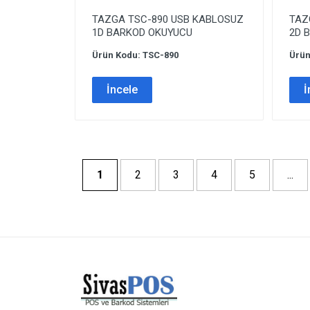
TAZGA TSC-890 USB KABLOSUZ
TAZ
1D BARKOD OKUYUCU
2D 
Ürün Kodu: TSC-890
Ürün
İncele
İ
1
2
3
4
5
...