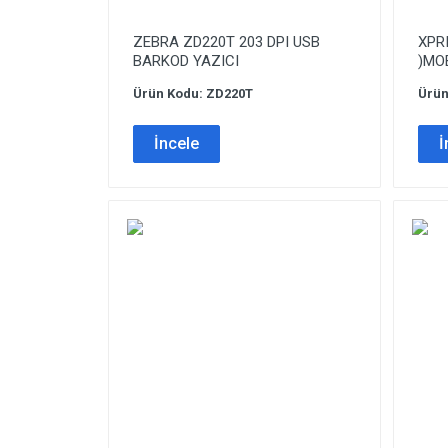
ZEBRA ZD220T 203 DPI USB
XPRI
BARKOD YAZICI
)MOB
Ürün Kodu: ZD220T
Ürün
İncele
İ