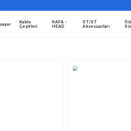
Kablo
KAFA -
OT/VT
Öd
isayar
Çeşitleri
HEAD
Aksesuarları
Si