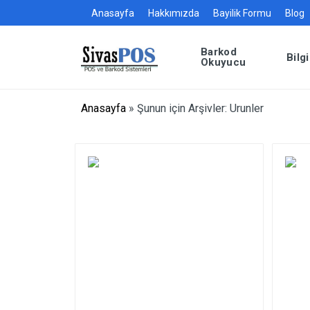
Anasayfa
Hakkımızda
Bayilik Formu
Blog
Barkod
Bilg
Okuyucu
Anasayfa
»
Şunun için Arşivler: Urunler