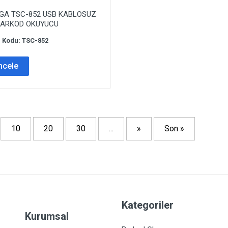
GA TSC-852 USB KABLOSUZ
BARKOD OKUYUCU
 Kodu: TSC-852
ncele
10
20
30
...
»
Son »
Kategoriler
Kurumsal