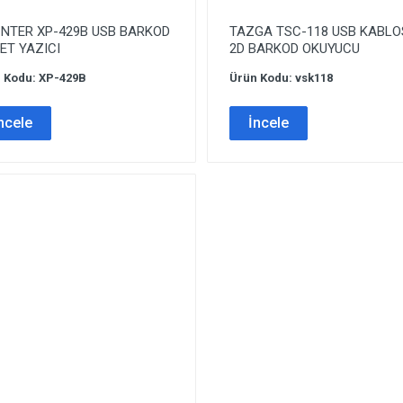
İNTER XP-429B USB BARKOD
TAZGA TSC-118 USB KABL
ET YAZICI
2D BARKOD OKUYUCU
 Kodu: XP-429B
Ürün Kodu: vsk118
ncele
İncele