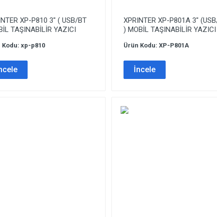
NTER XP-P810 3″ ( USB/BT
XPRINTER XP-P801A 3″ (USB
İL TAŞINABİLİR YAZICI
) MOBİL TAŞINABİLİR YAZICI
 Kodu: xp-p810
Ürün Kodu: XP-P801A
ncele
İncele