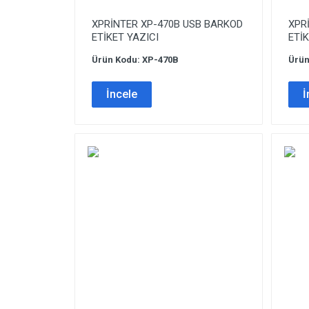
XPRİNTER XP-470B USB BARKOD
XPR
ETİKET YAZICI
ETİK
Ürün Kodu: XP-470B
Ürün
İncele
İ