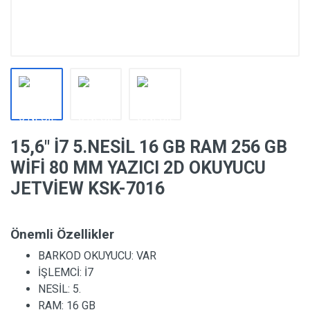
15,6″ İ7 5.NESİL 16 GB RAM 256 GB
WİFİ 80 MM YAZICI 2D OKUYUCU
JETVİEW KSK-7016
Önemli Özellikler
BARKOD OKUYUCU:
VAR
İŞLEMCİ:
İ7
NESİL:
5.
RAM:
16 GB