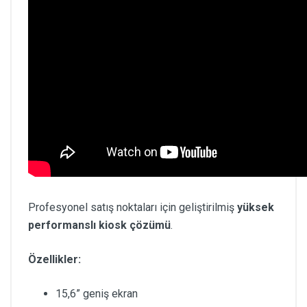
Profesyonel satış noktaları için geliştirilmiş
yüksek
performanslı kiosk çözümü
.
Özellikler:
15,6” geniş ekran