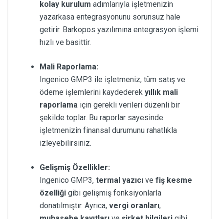
kolay kurulum
adımlarıyla işletmenizin
yazarkasa entegrasyonunu sorunsuz hale
getirir. Barkopos yazılımına entegrasyon işlemi
hızlı ve basittir.
Mali Raporlama:
Ingenico GMP3 ile işletmeniz, tüm satış ve
ödeme işlemlerini kaydederek
yıllık mali
raporlama
için gerekli verileri düzenli bir
şekilde toplar. Bu raporlar sayesinde
işletmenizin finansal durumunu rahatlıkla
izleyebilirsiniz.
Gelişmiş Özellikler:
Ingenico GMP3,
termal yazıcı
ve
fiş kesme
özelliği
gibi gelişmiş fonksiyonlarla
donatılmıştır. Ayrıca,
vergi oranları
,
muhasebe kayıtları
ve
şirket bilgileri
gibi