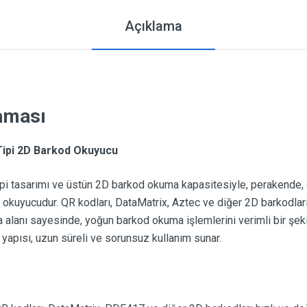
Açıklama
laması
pi 2D Barkod Okuyucu
asarımı ve üstün 2D barkod okuma kapasitesiyle, perakende, dep
od okuyucudur. QR kodları, DataMatrix, Aztec ve diğer 2D barkodla
lanı sayesinde, yoğun barkod okuma işlemlerini verimli bir şekil
 yapısı, uzun süreli ve sorunsuz kullanım sunar.