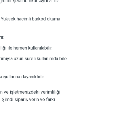
ru bir şekilde okur. Ayrıca 1D
r. Yüksek hacimli barkod okuma
ır.
ği ile hemen kullanılabilir.
ımıyla uzun süreli kullanımda bile
şullarına dayanıklıdır.
n ve işletmenizdeki verimliliği
 Şimdi sipariş verin ve farkı