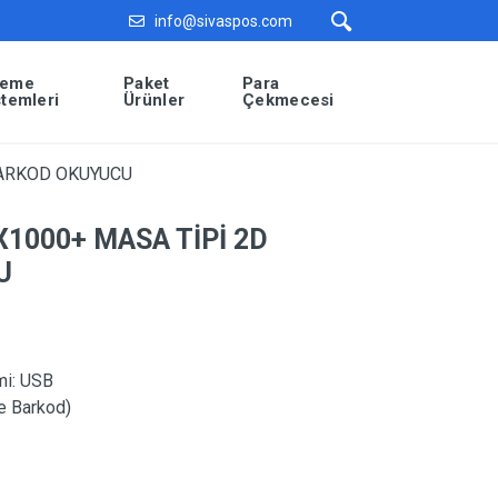
info@sivaspos.com
eme
Paket
Para
stemleri
Ürünler
Çekmecesi
BARKOD OKUYUCU
1000+ MASA TİPİ 2D
U
mi:
USB
e Barkod)