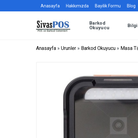
Anasayfa
Hakkımızda
Bayilik Formu
Blog
Barkod
Bilg
Okuyucu
Anasayfa
»
Urunler
»
Barkod Okuyucu
»
Masa Ti