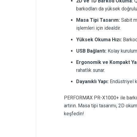
2D ve 1D Barkod Okuma:
Q
barkodları da yüksek doğruluk
Masa Tipi Tasarım:
Sabit m
işlemleri için idealdir.
Yüksek Okuma Hızı:
Barkodla
USB Bağlantı:
Kolay kurulum v
Ergonomik ve Kompakt Yap
rahatlık sunar.
Dayanıklı Yapı:
Endüstriyel k
PERFORMAX PR-X1000+ ile barkod oku
artırın. Masa tipi tasarımı, 2D okum
keşfedin!