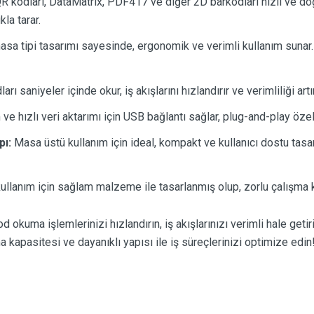
R kodları, DataMatrix, PDF417 ve diğer 2D barkodları hızlı ve doğ
la tarar.
asa tipi tasarımı sayesinde, ergonomik ve verimli kullanım suna
rı saniyeler içinde okur, iş akışlarını hızlandırır ve verimliliği artır
e hızlı veri aktarımı için USB bağlantı sağlar, plug-and-play özelli
ı:
Masa üstü kullanım için ideal, kompakt ve kullanıcı dostu tasar
ullanım için sağlam malzeme ile tasarlanmış olup, zorlu çalışma ko
ma işlemlerinizi hızlandırın, iş akışlarınızı verimli hale getiri
a kapasitesi ve dayanıklı yapısı ile iş süreçlerinizi optimize edin!