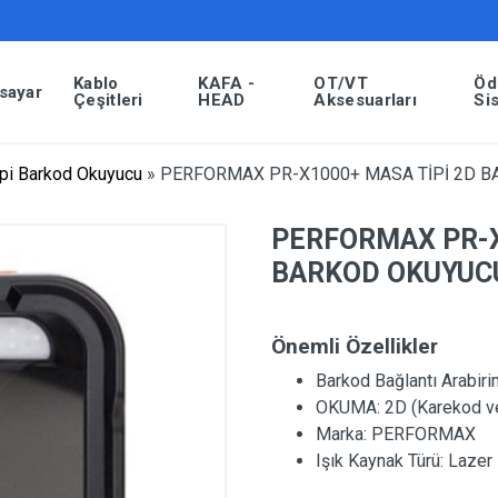
Kablo
KAFA -
OT/VT
Öd
isayar
Çeşitleri
HEAD
Aksesuarları
Si
pi Barkod Okuyucu
»
PERFORMAX PR-X1000+ MASA TİPİ 2D 
PERFORMAX PR-X
BARKOD OKUYUC
Önemli Özellikler
Barkod Bağlantı Arabiri
OKUMA:
2D (Karekod v
Marka:
PERFORMAX
Işık Kaynak Türü:
Lazer