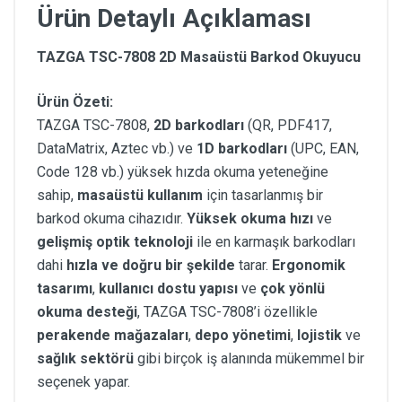
Ürün Detaylı Açıklaması
TAZGA TSC-7808 2D Masaüstü Barkod Okuyucu
Ürün Özeti:
TAZGA TSC-7808,
2D barkodları
(QR, PDF417,
DataMatrix, Aztec vb.) ve
1D barkodları
(UPC, EAN,
Code 128 vb.) yüksek hızda okuma yeteneğine
sahip,
masaüstü kullanım
için tasarlanmış bir
barkod okuma cihazıdır.
Yüksek okuma hızı
ve
gelişmiş optik teknoloji
ile en karmaşık barkodları
dahi
hızla ve doğru bir şekilde
tarar.
Ergonomik
tasarımı
,
kullanıcı dostu yapısı
ve
çok yönlü
okuma desteği
, TAZGA TSC-7808’i özellikle
perakende mağazaları
,
depo yönetimi
,
lojistik
ve
sağlık sektörü
gibi birçok iş alanında mükemmel bir
seçenek yapar.