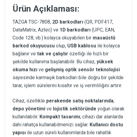
Ürün Açıklaması:
TAZGA TSC-7808,
2D barkodları
(QR, PDF417,
DataMatrix, Aztec) ve
1D barkodları
(UPC, EAN,
Code 128, vb.) kolayca okuyabilen bir
masaüstü
barkod okuyucusu
olup,
USB kablosu
ile kolayca
bağlanır ve
tak ve çalıştır
özelliği ile hızlı bir
şekilde kullanıma başlanabilir. Bu cihaz,
yüksek
okuma hızı
ve
gelişmiş optik sensör teknolojisi
sayesinde karmaşık barkodları bile doğru bir şekilde
tarar, işlem sürelerini kısaltır ve iş verimliliğini artırır.
Cihaz, özellikle
perakende satış noktalarında
,
depo yönetimi
ve
lojistik sektöründe
yoğun olarak
kullanılabilir.
Kompakt tasarımı
, cihazı dar alanlarda
dahi rahatça kullanabilmenizi sağlar.
Kullanıcı dostu
yapısı
ile uzun süreli kullanımlarda bile rahatlık